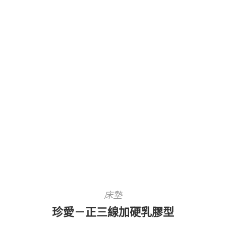
床墊
珍愛－正三線加硬乳膠型