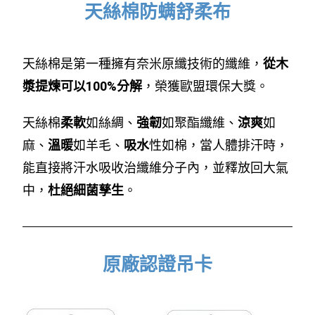
天絲棉防螨舒柔布
天絲棉是第一種擁有奈米原纖技術的纖維，
從木
漿提煉可以100%分解
，榮獲歐盟環保大獎。
天絲棉
柔軟
如絲綢、
強韌
如聚酯纖維、
涼爽
如
麻、
溫暖
如羊毛、
吸水
性如棉，當人體排汗時，
能直接將汗水吸收治纖維分子內，並釋放回大氣
中，
杜絕細菌孳生
。
原廠認證吊卡