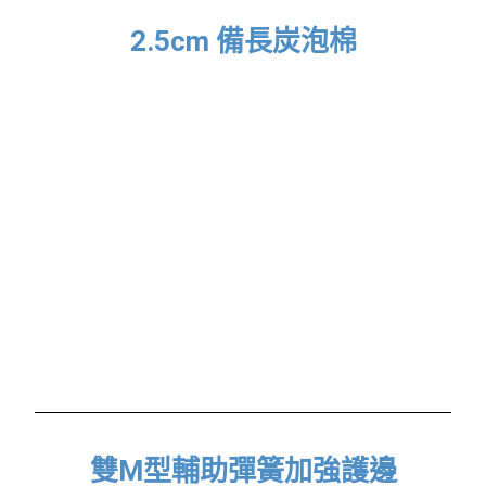
2.5cm 備長炭泡棉
雙M型輔助彈簧加強護邊