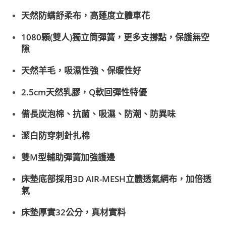
天然防螨舒柔布，高蓬度立體車花
1080顆(雙人)獨立筒彈簧，更多支撐點，保護無空
隙
天然羊毛，吸濕性強、保暖性好
2.5cm天然乳膠，Q軟回彈性特優
備長炭泡棉、抗菌、吸濕、防潮、防異味
潔白防穿刺針扎棉
雙M型輔助彈簧加強護邊
床墊底部採用3D AIR-MESH立體透氣網布，加倍透
氣
床墊厚實32公分，真材實料