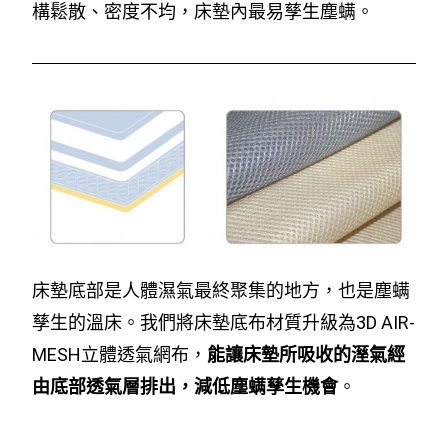
構鬆散、密度不均，床墊內最易孳生塵螨。
床墊底部是人體濕氣最終聚集的地方，也是塵螨
孳生的溫床。我們將床墊底布材質升級為3D AIR-
MESH立體透氣網布，
能讓床墊所吸收的溼氣經
由底部透氣層排出，減低塵螨孳生機會
。