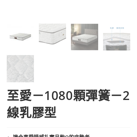
至愛－1080顆彈簧－2
線乳膠型