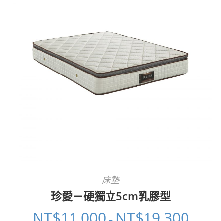
床墊
珍愛－硬獨立5cm乳膠型
NT$
11,000
NT$
19,300
–