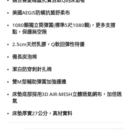
適合喜愛睡感扎實且軟Q的床墊者
美國AEGIS防螨抗菌舒柔布
1080顆獨立筒彈簧(標準5尺1080顆)，更多支撐
點，保護無空隙
2.5cm天然乳膠，Q軟回彈性特優
備長炭泡棉
潔白防穿刺針扎棉
雙M型輔助彈簧加強護邊
床墊底部採用3D AIR-MESH立體透氣網布，加倍透
氣
床墊厚實27公分，真材實料