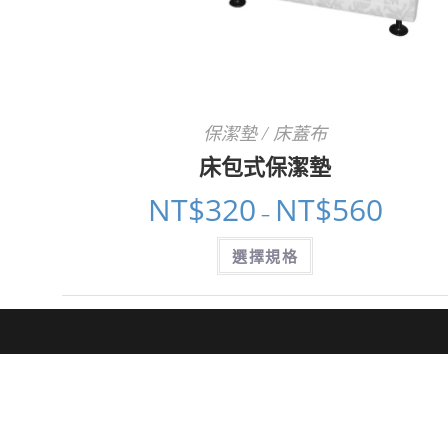
保潔墊 / 床蓋布
床包式保潔墊
NT$
320
NT$
560
價
–
格
範
此
圍：
選擇規格
產
NT$320
品
到
有
NT$560
多
種
款
式。
可
在
產
品
頁
面
選