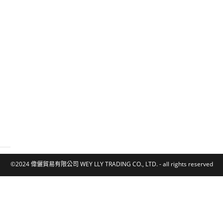
©2024 偉儷貿易有限公司 WEY LLY TRADING CO., LTD. - all rights reserved